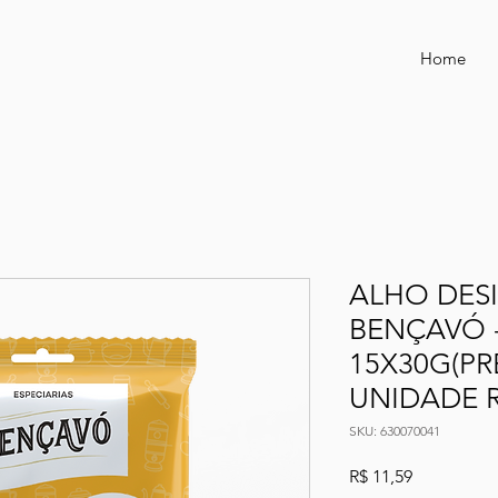
Home
ALHO DES
BENÇAVÓ 
15X30G(P
UNIDADE R
SKU: 630070041
Preço
R$ 11,59